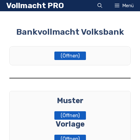
Zum
Vollmacht PRO
Menü
Inhalt
springen
Bankvollmacht Volksbank
(Öffnen)
Muster
(Öffnen)
Vorlage
(Öffnen)